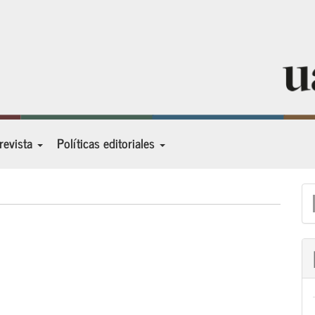
 revista
Políticas editoriales
E
u
a