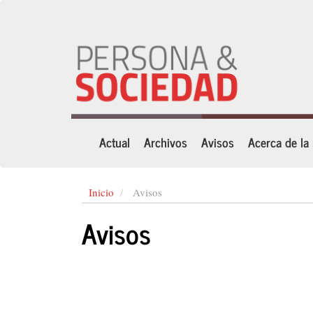
Navegación
principal
Contenido
principal
Barra
lateral
Actual
Archivos
Avisos
Acerca de la
Inicio
Avisos
Avisos