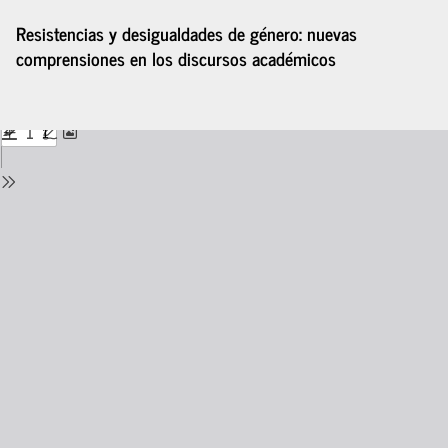
Volver
Resistencias y desigualdades de género: nuevas
a
comprensiones en los discursos académicos
los
detalles
del
De
De
número
P