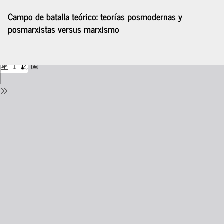
Volver
Campo de batalla teórico: teorías posmodernas y
a
posmarxistas versus marxismo
los
detalles
del
De
De
número
P