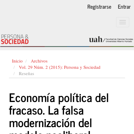
Navegación
Registrarse
Entrar
principal
Contenido
principal
Toggl
Barra
navig
lateral
Inicio
Archivos
Vol. 29 Núm. 2 (2015): Persona y Sociedad
Reseñas
Economía política del
fracaso. La falsa
modernización del