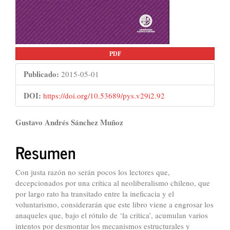
PDF
Publicado:
2015-05-01
DOI:
https://doi.org/10.53689/pys.v29i2.92
Contenido
Gustavo Andrés Sánchez Muñoz
principal
Resumen
del
artículo
Con justa razón no serán pocos los lectores que,
decepcionados por una crítica al neoliberalismo chileno, que
por largo rato ha transitado entre la ineficacia y el
voluntarismo, considerarán que este libro viene a engrosar los
anaqueles que, bajo el rótulo de ‘la crítica’, acumulan varios
intentos por desmontar los mecanismos estructurales y