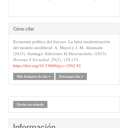
Cómo citar
Economía política del fracaso. La falsa modernización
del modelo neoliberal: A. Mayol y J. M. Ahumada
(2015). Santiago: Ediciones El Desconcierto. (2015).
Persona Y Sociedad
,
29
(2), 129,133.
https://doi.org/10.53689/pys.v29i2.92
Más formatos de cita
Descargar cita
Enviar
Enviar un artículo
un
artículo
Información