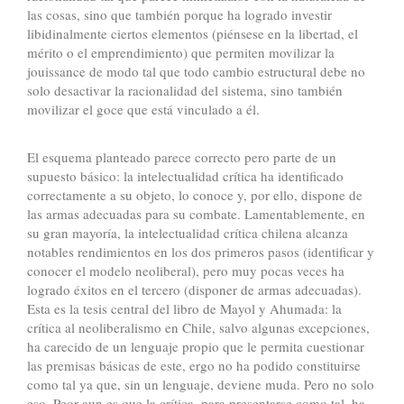
las cosas, sino que también porque ha logrado investir
libidinalmente ciertos elementos (piénsese en la libertad, el
mérito o el emprendimiento) que permiten movilizar la
jouissance de modo tal que todo cambio estructural debe no
solo desactivar la racionalidad del sistema, sino también
movilizar el goce que está vinculado a él.
El esquema planteado parece correcto pero parte de un
supuesto básico: la intelectualidad crítica ha identificado
correctamente a su objeto, lo conoce y, por ello, dispone de
las armas adecuadas para su combate. Lamentablemente, en
su gran mayoría, la intelectualidad crítica chilena alcanza
notables rendimientos en los dos primeros pasos (identificar y
conocer el modelo neoliberal), pero muy pocas veces ha
logrado éxitos en el tercero (disponer de armas adecuadas).
Esta es la tesis central del libro de Mayol y Ahumada: la
crítica al neoliberalismo en Chile, salvo algunas excepciones,
ha carecido de un lenguaje propio que le permita cuestionar
las premisas básicas de este, ergo no ha podido constituirse
como tal ya que, sin un lenguaje, deviene muda. Pero no solo
eso. Peor aun es que la crítica, para presentarse como tal, ha