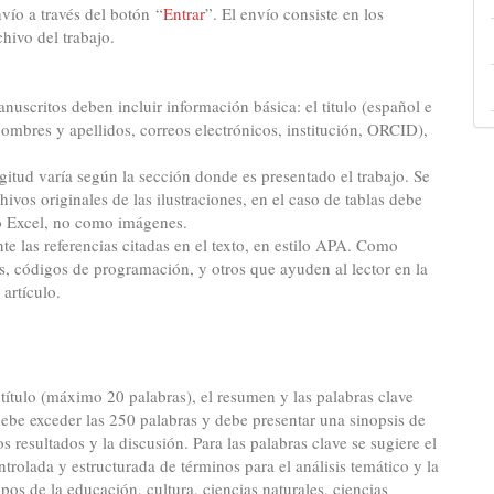
vío a través del botón “
Entrar
”. El envío consiste en los
chivo del trabajo.
anuscritos deben incluir información básica: el titulo (español e
nombres y apellidos, correos electrónicos, institución, ORCID),
gitud varía según la sección donde es presentado el trabajo. Se
hivos originales de las ilustraciones, en el caso de tablas debe
o Excel, no como imágenes.
te las referencias citadas en el texto, en estilo APA. Como
os, códigos de programación, y otros que ayuden al lector en la
artículo.
 título (máximo 20 palabras), el resumen y las palabras clave
ebe exceder las 250 palabras y debe presentar una sinopsis de
s resultados y la discusión. Para las palabras clave se sugiere el
ntrolada y estructurada de términos para el análisis temático y la
s de la educación, cultura, ciencias naturales, ciencias