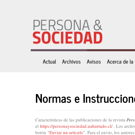
Navegación
principal
Contenido
principal
Barra
lateral
Actual
Archivos
Avisos
Acerca de la
Normas e Instruccion
Características de las publicaciones de la revista
Per
el
https://personaysociedad.uahurtado.cl/
. Los archiv
botón "
Enviar un artículo
". Para el envío, los autore