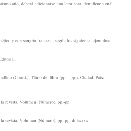
ismo año, deberá adicionarse una letra para identificar a cuál
abético y con sangría francesa, según los siguientes ejemplos:
ditorial.
llido (Coord.), Título del libro (pp. - pp.). Ciudad, País:
e la revista, Volumen (Número), pp.-pp.
e la revista, Volumen (Número), pp.-pp. doi:xxxx