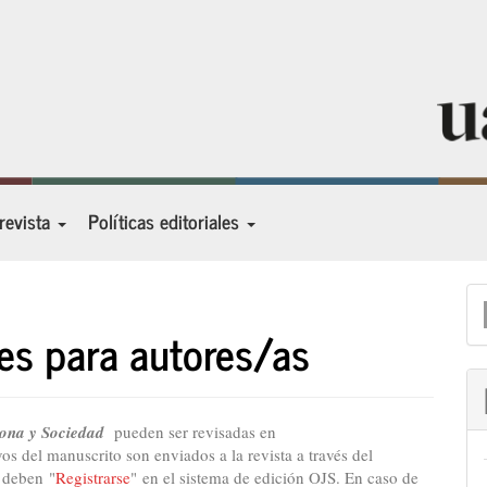
 revista
Políticas editoriales
E
u
es para autores/as
a
sona y Sociedad
pueden ser revisadas en
os del manuscrito son enviados a la revista a través del
s deben "
Registrarse
" en el sistema de edición OJS. En caso de