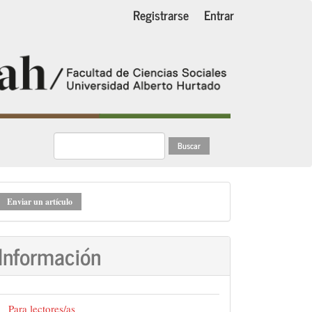
Registrarse
Entrar
Buscar
nviar
Enviar un artículo
n
rtículo
Información
Para lectores/as