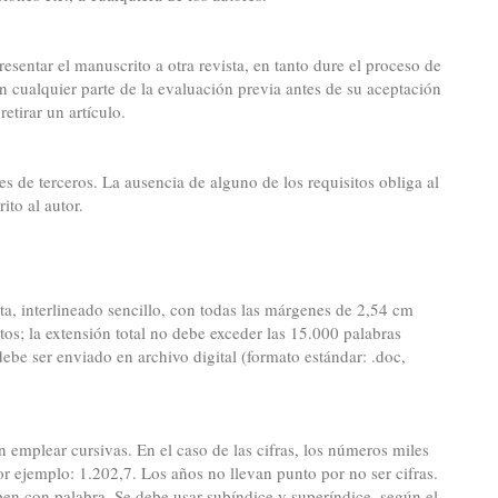
sentar el manuscrito a otra revista, en tanto dure el proceso de
en cualquier parte de la evaluación previa antes de su aceptación
etirar un artículo.
s de terceros. La ausencia de alguno de los requisitos obliga al
ito al autor.
ta, interlineado sencillo, con todas las márgenes de 2,54 cm
s; la extensión total no debe exceder las 15.000 palabras
ebe ser enviado en archivo digital (formato estándar: .doc,
n emplear cursivas. En el caso de las cifras, los números miles
r ejemplo: 1.202,7. Los años no llevan punto por no ser cifras.
ben con palabra. Se debe usar subíndice y superíndice, según el