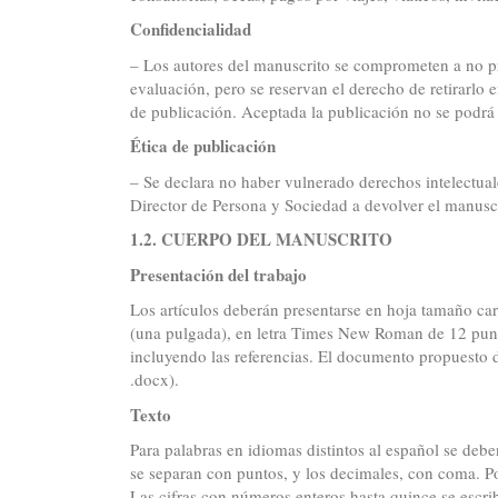
Confidencialidad
– Los autores del manuscrito se comprometen a no pre
evaluación, pero se reservan el derecho de retirarlo 
de publicación. Aceptada la publicación no se podrá r
Ética de publicación
– Se declara no haber vulnerado derechos intelectuale
Director de Persona y Sociedad a devolver el manuscr
1.2. CUERPO DEL MANUSCRITO
Presentación del trabajo
Los artículos deberán presentarse en hoja tamaño car
(una pulgada), en letra Times New Roman de 12 punto
incluyendo las referencias. El documento propuesto d
.docx).
Texto
Para palabras en idiomas distintos al español se debe
se separan con puntos, y los decimales, con coma. Po
Las cifras con números enteros hasta quince se escri