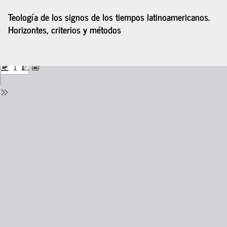
Volver
Teología de los signos de los tiempos latinoamericanos.
a
Horizontes, criterios y métodos
los
detalles
del
De
De
número
P