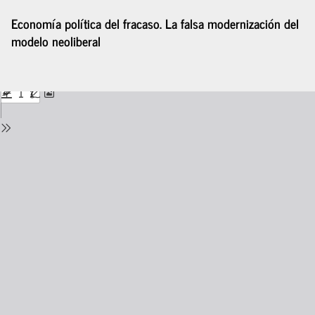
Volver
Economía política del fracaso. La falsa modernización del
a
modelo neoliberal
los
detalles
del
De
De
número
P