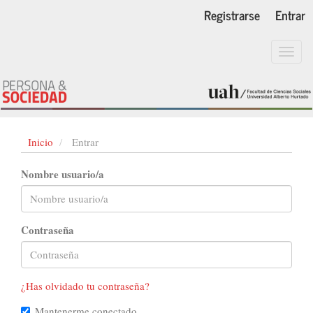
Navegación
Registrarse
Entrar
principal
Contenido
principal
Toggl
Barra
navig
lateral
Inicio
Entrar
Nombre usuario/a
Contraseña
¿Has olvidado tu contraseña?
Mantenerme conectado