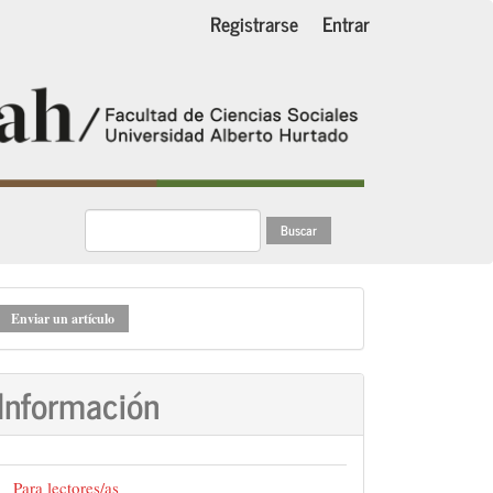
Registrarse
Entrar
Buscar
nviar
Enviar un artículo
n
rtículo
Información
Para lectores/as