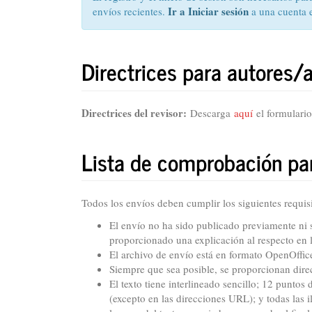
Ir a Iniciar sesión
envíos recientes.
a una cuenta 
Directrices para autores/
Directrices del revisor:
Descarga
aquí
el formulario
Lista de comprobación par
Todos los envíos deben cumplir los siguientes requisi
El envío no ha sido publicado previamente ni s
proporcionado una explicación al respecto en l
El archivo de envío está en formato OpenOffi
Siempre que sea posible, se proporcionan dire
El texto tiene interlineado sencillo; 12 puntos
(excepto en las direcciones URL); y todas las i