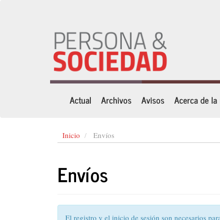
Navegación
principal
Contenido
principal
Barra
lateral
Actual
Archivos
Avisos
Acerca de la
Inicio
Envíos
Envíos
El registro y el inicio de sesión son necesarios pa