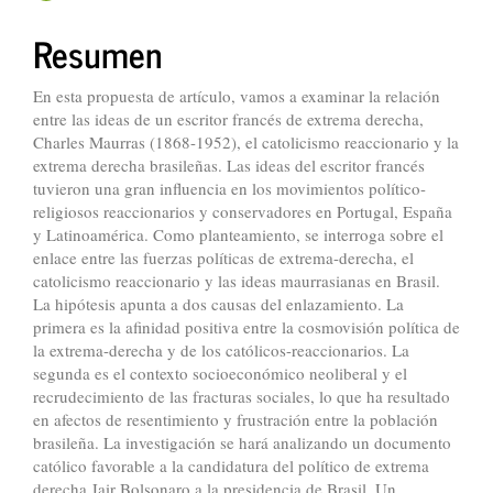
principal
del
Resumen
artículo
En esta propuesta de artículo, vamos a examinar la relación
entre las ideas de un escritor francés de extrema derecha,
Charles Maurras (1868-1952), el catolicismo reaccionario y la
extrema derecha brasileñas. Las ideas del escritor francés
tuvieron una gran influencia en los movimientos político-
religiosos reaccionarios y conservadores en Portugal, España
y Latinoamérica. Como planteamiento, se interroga sobre el
enlace entre las fuerzas políticas de extrema-derecha, el
catolicismo reaccionario y las ideas maurrasianas en Brasil.
La hipótesis apunta a dos causas del enlazamiento. La
primera es la afinidad positiva entre la cosmovisión política de
la extrema-derecha y de los católicos-reaccionarios. La
segunda es el contexto socioeconómico neoliberal y el
recrudecimiento de las fracturas sociales, lo que ha resultado
en afectos de resentimiento y frustración entre la población
brasileña. La investigación se hará analizando un documento
católico favorable a la candidatura del político de extrema
derecha Jair Bolsonaro a la presidencia de Brasil. Un