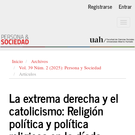
Navegación
Registrarse
Entrar
principal
Contenido
principal
Toggl
Barra
navig
lateral
Inicio
Archivos
Vol. 39 Núm. 2 (2025): Persona y Sociedad
Artículos
La extrema derecha y el
catolicismo: Religión
política y política