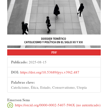
PDF
Publicado:
2025-08-15
DOI:
https://doi.org/10.53689/pys.v39i2.487
Palabras clave:
Catolicismo, Ética, Estado, Conservatismo, Utopía
Contenido
Emerson Sena
https://orcid.org/0000-0002-5407-596X (no autenticado)