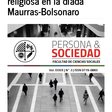
religiosa en la díada
Maurras-Bolsonaro
Barra
lateral
del
artículo