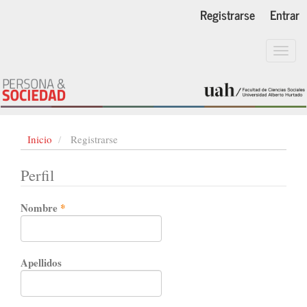
Navegación
Registrarse
Entrar
principal
Contenido
principal
Toggl
Barra
navig
lateral
Inicio
Registrarse
Perfil
Obligatorio
Nombre
*
Apellidos