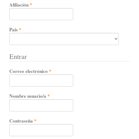
Obligatorio
Afiliación
*
Obligatorio
País
*
Entrar
Obligatorio
Correo electrónico
*
Obligatorio
Nombre usuario/a
*
Obligatorio
Contraseña
*