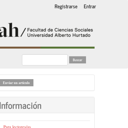
Registrarse
Entrar
Buscar
nviar
Enviar un artículo
n
rtículo
Información
Para lectores/as