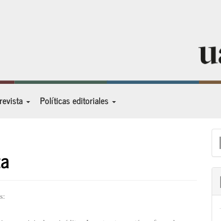
 revista
Políticas editoriales
E
u
ta
a
s: