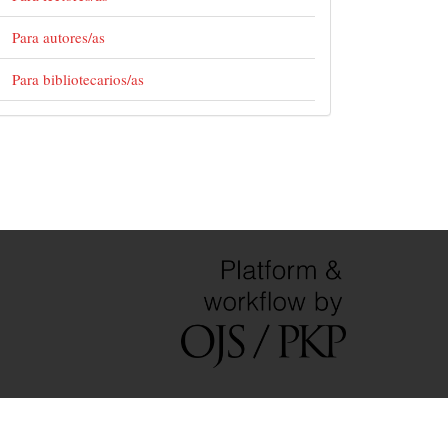
Para autores/as
Para bibliotecarios/as