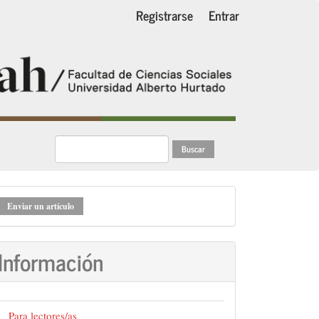
Registrarse
Entrar
Buscar
nviar
Enviar un artículo
n
rtículo
Información
Para lectores/as