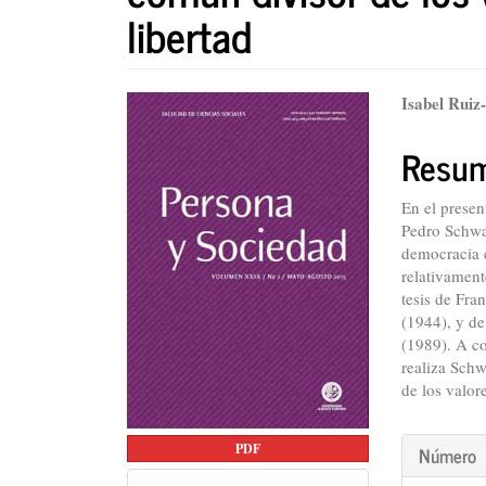
libertad
Barra
Conte
Isabel Ruiz
lateral
princi
Resu
del
del
artículo
artícu
En el presen
Pedro Schwa
democracia e
relativament
tesis de Fr
(1944), y d
(1989). A co
realiza Schw
de los valor
Detall
PDF
Número