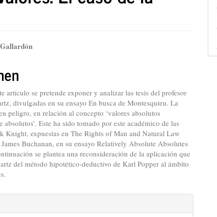
nido
-Gallardón
pal
men
lo
te artículo se pretende exponer y analizar las tesis del profesor
rtz, divulgadas en su ensayo En busca de Montesquieu. La
n peligro, en relación al concepto ‘valores absolutos
e absolutos’. Este ha sido tomado por este académico de las
ank Knight, expuestas en The Rights of Man and Natural Law
e James Buchanan, en su ensayo Relatively Absolute Absolutes
ntinuación se plantea una reconsideración de la aplicación que
artz del método hipotético-deductivo de Karl Popper al ámbito
es.
es