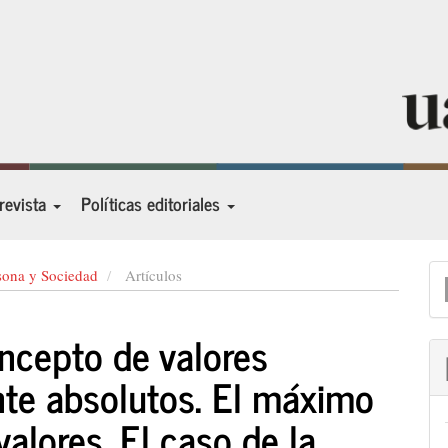
 revista
Políticas editoriales
E
sona y Sociedad
Artículos
u
oncepto de valores
a
nte absolutos. El máximo
valores. El caso de la