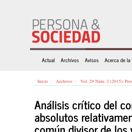
Navegación
principal
Contenido
principal
Barra
lateral
Actual
Archivos
Avisos
Acerca de la
Inicio
Archivos
Vol. 29 Núm. 2 (2015): Per
Análisis crítico del c
absolutos relativame
común divisor de los 