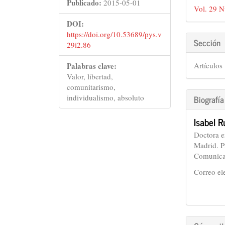
del
Publicado:
2015-05-01
Vol. 29 N
artícu
DOI:
https://doi.org/10.53689/pys.v
Sección
29i2.86
Palabras clave:
Artículos
Valor, libertad,
comunitarismo,
individualismo, absoluto
Biografía
Isabel R
Doctora e
Madrid. P
Comunicac
Correo el