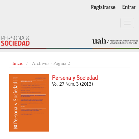
Navegación
Registrarse
Entrar
principal
Contenido
principal
Toggl
Barra
navig
lateral
Inicio
Archivos - Página 2
Persona y Sociedad
Vol. 27 Núm. 3 (2013)