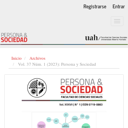
Navegación
Registrarse
Entrar
principal
Contenido
principal
Toggl
Barra
navig
lateral
Inicio
Archivos
Vol. 37 Núm. 1 (2023): Persona y Sociedad