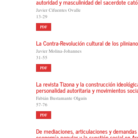
autoridad y masculinidad del sacerdote catól
Javier Cifuentes Ovalle
13-29
PDF
La Contra-Revolución cultural de los pliniano
Javier Molina-Johannes
31-55
PDF
La revista Tizona y la construcción ideológi
personalidad autoritaria y movimientos soci
Fabián Bustamante Olguín
57-76
PDF
De mediaciones, articulaciones y demandas so
economía popular y la cuestión social en A