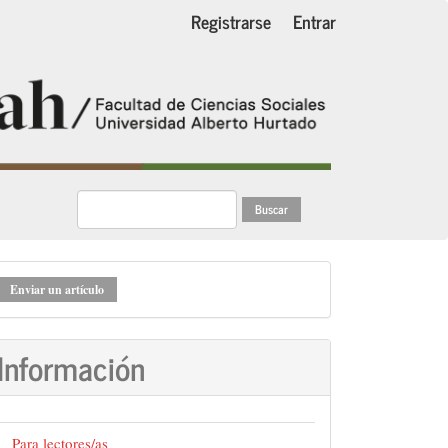
Registrarse
Entrar
Buscar
nviar
Enviar un artículo
n
rtículo
Información
Para lectores/as