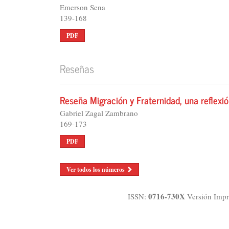
Emerson Sena
139-168
PDF
Reseñas
Reseña Migración y Fraternidad, una reflexi
Gabriel Zagal Zambrano
169-173
PDF
Ver todos los números
0716-730X
ISSN:
Versión Impr