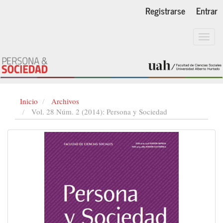
Navegación
Registrarse
Entrar
principal
Contenido
principal
Toggl
Barra
navig
lateral
Inicio
Archivos
Vol. 28 Núm. 2 (2014): Persona y Sociedad